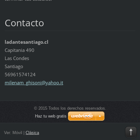
Contacto
ladantesantiago.cl
Capitania 490
Las Condes
Santiago
56961574124
milenam_
ghisoni@
yahoo.it
© 2015 Todos los derechos reservados.
Haz tu web gratis
Ver:
Móvil
|
Clásica