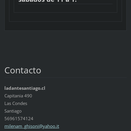
Contacto
ladantesantiago.cl
Capitania 490
Las Condes
Santiago
56961574124
milenam_
ghisoni@
yahoo.it